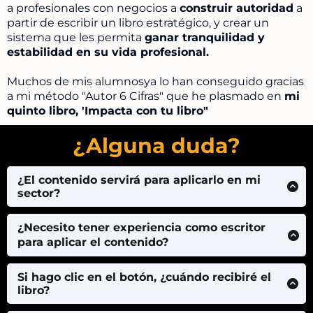
a profesionales con negocios a
construir autoridad
a
partir de escribir un libro estratégico, y crear un
sistema que les permita
ganar tranquilidad y
estabilidad en su vida profesional.
Muchos de mis alumnosya lo han conseguido gracias
a mi método "Autor 6 Cifras" que he plasmado en
mi
quinto libro, 'Impacta con tu libro"
¿Alguna duda?
¿El contenido servirá para aplicarlo en mi
sector?
Para aplicar lo que hay dentro de este libro sólo
¿Necesito tener experiencia como escritor
necesitas tener un negocio. Es decir, ofrecer un
para aplicar el contenido?
servicio profesional que ayude a solucionar un
problema concreto. Si tienes solo la idea de
No, para nada. El objetivo no es convertirte en J.K
Si hago clic en el botón, ¿cuándo recibiré el
negocio, pero aún no lo has puesto en marcha,
Rowling, sino escribir un libro práctico y potente
libro?
este libro te dará un método que funciona para
que sea de utilidad a tu potencial cliente y así, te
generar autoridad en el sector que hayas elegido.