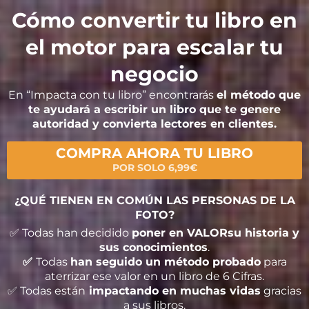
Cómo convertir tu libro en
el motor para escalar tu
negocio
En “Impacta con tu libro” encontrarás
el método que
te ayudará a escribir un libro que te genere
autoridad y convierta lectores en clientes.
COMPRA AHORA TU LIBRO
POR SOLO 6,99€
¿QUÉ TIENEN EN COMÚN LAS PERSONAS DE LA
FOTO?
✅ Todas han decidido
poner en VALORsu historia y
sus conocimientos
.
✅
Todas
han seguido un método probado
para
aterrizar ese valor en un libro de 6 Cifras.
✅ Todas están
impactando en muchas vidas
gracias
a sus libros.